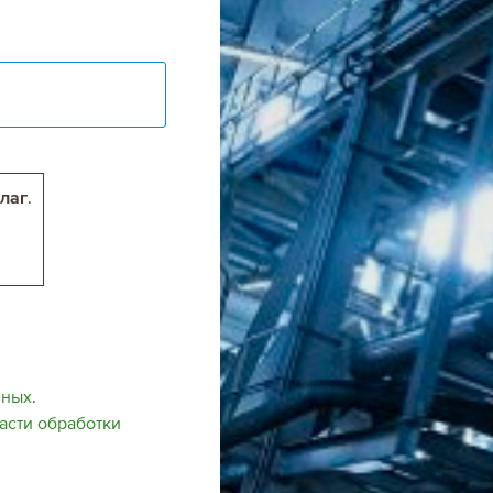
лаг
.
нных
.
асти обработки