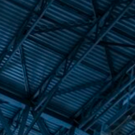
Северная Америка
США, Канада
Мексика