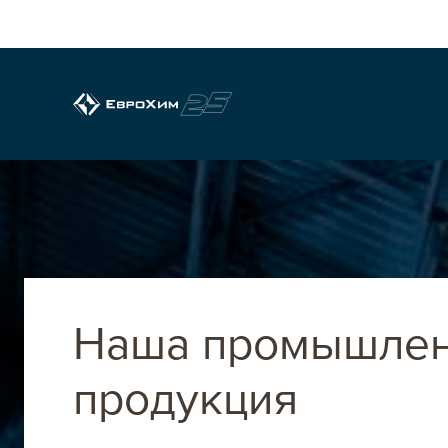
Регионы продаж Е
Европа
Наша промышле
продукция
Франция
Германия