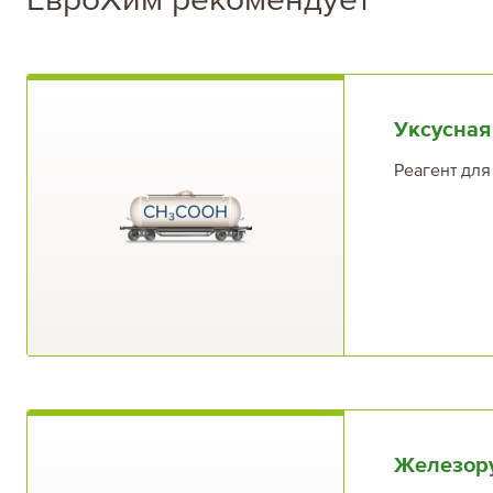
Уксусная
Реагент дл
Железор