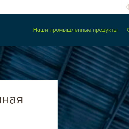
Наши промышленные продукты
вроХима
Россия и СНГ
нная
Россия
Казахстан