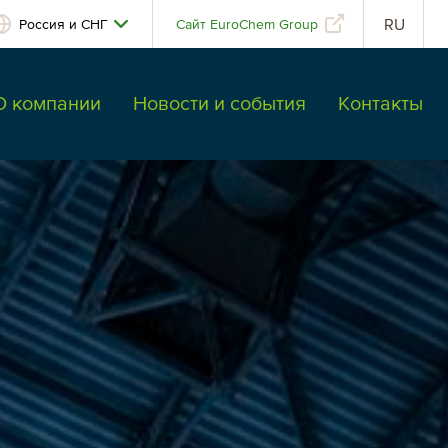
RU
Россия и СНГ
Сайт EuroChem Group
О компании
Новости и события
Контакты
Латинская Америка
Аргентина
Бразилия