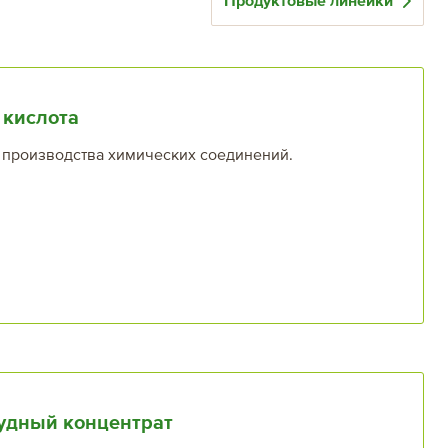
Продуктовые линейки
 кислота
я производства химических соединений.
удный концентрат