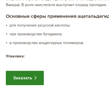
Вакера). В роли окислителя выступает хлорид палладия.
Греция
Основные сферы применения ацетальдегид
Италия
для получения уксусной кислоты;
Португалия
при производстве бутадиена;
в производстве альдегидных полимеров.
Испания
Упаковка:
Заказать