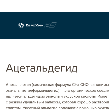
Регионы продаж Е
Ацетальдегид
Европа
Ацетальдегид (химическая формула CH
-CHO; синонимы
3
этаналь, метилформальдегид) — это органическое соеди
Франция
является альдегидом этанола и уксусной кислоты. Имее
с резким удушливым запахом, которая хорошо раствори
Германия
спиртом. Уксусный альдегид получают с помощью окисле