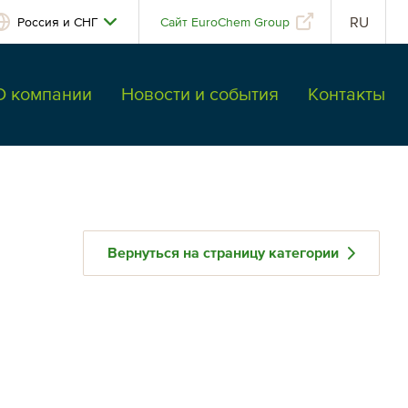
RU
Россия и СНГ
Сайт EuroChem Group
О компании
Новости и события
Контакты
Вернуться на страницу категории
Латинская Америка
Аргентина
Бразилия