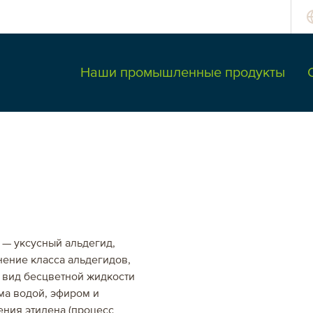
Наши промышленные продукты
вроХима
Россия и СНГ
 — уксусный альдегид,
нение класса альдегидов,
Россия
т вид бесцветной жидкости
ма водой, эфиром и
Казахстан
ния этилена (процесс