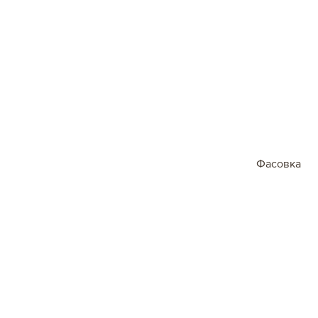
Северная Америка
США, Канада
Мексика
Фасовка