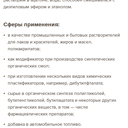
растворим в ацетоне, воде, способен смешиваться с
диэтиловым эфиром и этанолом.
Россия и СНГ
Сферы применения:
Россия
в качестве промышленных и бытовых растворителей
Казахстан
для лаков и красителей, жиров и масел,
Армения
полиакрилатов;
как модификатор при производстве синтетических
Азербайджан
органических смол;
Грузия
при изготовлении нескольких видов химических
пластификаторов, например, дибутилфталата;
Азия
сырье в органическом синтезе полигликолей,
бутиленгликолей, бутилацетата и некоторых других
Китай
органических веществ, в том — числе
Азиатский Регион
фармацевтических препаратов;
добавка в автомобильное топливо.