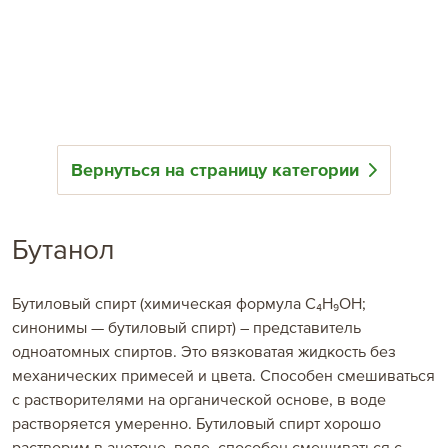
О компании
Новости и события
Регионы продаж ЕвроХима
Контакты
Вернуться на страницу категории
Европа
Франция
Бутанол
Германия
Бутиловый спирт (химическая формула C₄H₉OH;
Греция
синонимы — бутиловый спирт) – представитель
Италия
одноатомных спиртов. Это вязковатая жидкость без
механических примесей и цвета. Способен смешиваться
Португалия
с растворителями на органической основе, в воде
растворяется умеренно. Бутиловый спирт хорошо
Испания